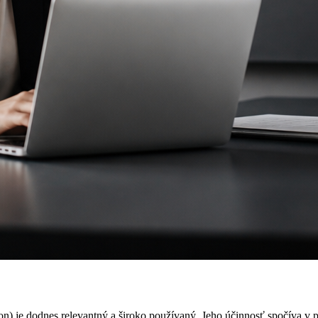
on) je dodnes relevantný a široko používaný. Jeho účinnosť spočíva v p