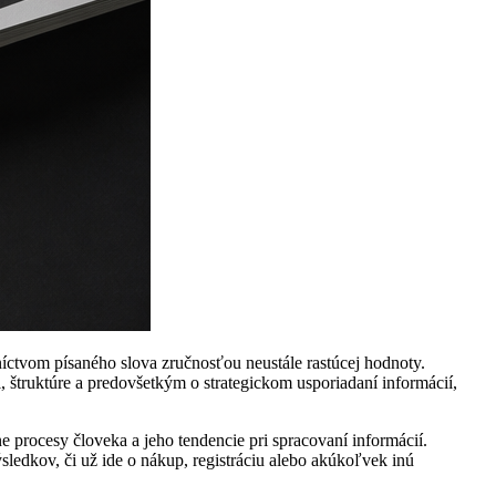
níctvom písaného slova zručnosťou neustále rastúcej hodnoty.
i, štruktúre a predovšetkým o strategickom usporiadaní informácií,
 procesy človeka a jeho tendencie pri spracovaní informácií.
sledkov, či už ide o nákup, registráciu alebo akúkoľvek inú