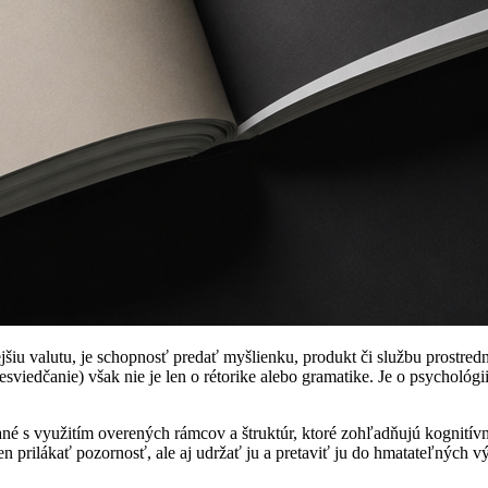
jšiu valutu, je schopnosť predať myšlienku, produkt či službu prostred
viedčanie) však nie je len o rétorike alebo gramatike. Je o psychológi
né s využitím overených rámcov a štruktúr, ktoré zohľadňujú kognitívne
 prilákať pozornosť, ale aj udržať ju a pretaviť ju do hmatateľných vý