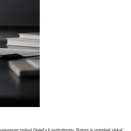
ostupnom vedení čitateľa k rozhodnutiu. Najprv je potrebné získať