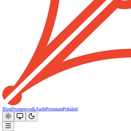
Blog
Promptovník
Audit
Premium
Prihlásiť