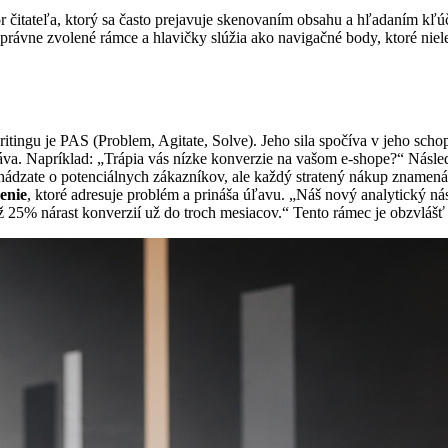
r čitateľa, ktorý sa často prejavuje skenovaním obsahu a hľadaním kľ
. Správne zvolené rámce a hlavičky slúžia ako navigačné body, ktoré ni
itingu je PAS (Problem, Agitate, Solve). Jeho sila spočíva v jeho schop
etáva. Napríklad: „Trápia vás nízke konverzie na vašom e-shope?“ Násl
ichádzate o potenciálnych zákazníkov, ale každý stratený nákup znamen
enie
, ktoré adresuje problém a prináša úľavu. „Náš nový analytický ná
až 25% nárast konverzií už do troch mesiacov.“ Tento rámec je obzvláš