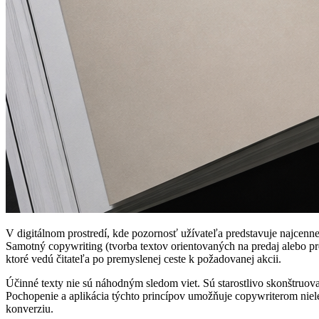
V digitálnom prostredí, kde pozornosť užívateľa predstavuje najcenne
Samotný copywriting (tvorba textov orientovaných na predaj alebo pres
ktoré vedú čitateľa po premyslenej ceste k požadovanej akcii.
Účinné texty nie sú náhodným sledom viet. Sú starostlivo skonštruova
Pochopenie a aplikácia týchto princípov umožňuje copywriterom nielen
konverziu.