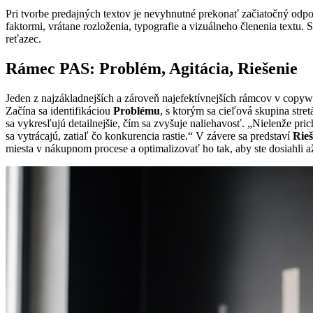
Pri tvorbe predajných textov je nevyhnutné prekonať začiatočný odpo
faktormi, vrátane rozloženia, typografie a vizuálneho členenia textu
reťazec.
Rámec PAS: Problém, Agitácia, Riešenie
Jeden z najzákladnejších a zároveň najefektívnejších rámcov v copywr
Začína sa identifikáciou
Problému
, s ktorým sa cieľová skupina str
sa vykresľujú detailnejšie, čím sa zvyšuje naliehavosť. „Nielenže pr
sa vytrácajú, zatiaľ čo konkurencia rastie.“ V závere sa predstaví
Rieš
miesta v nákupnom procese a optimalizovať ho tak, aby ste dosiahli 