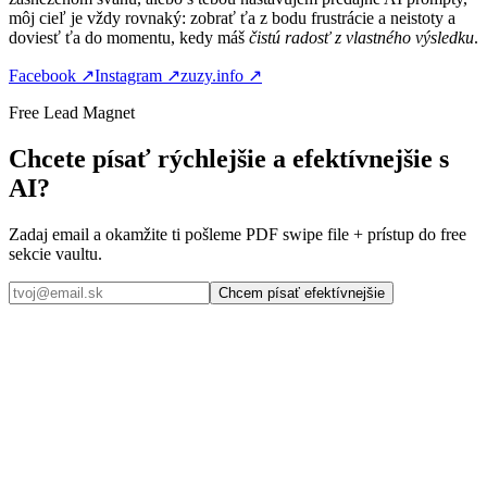
môj cieľ je vždy rovnaký: zobrať ťa z bodu frustrácie a neistoty a
doviesť ťa do momentu, kedy máš
čistú radosť z vlastného výsledku
.
Facebook ↗
Instagram ↗
zuzy.info ↗
Free Lead Magnet
Chcete písať rýchlejšie a efektívnejšie s
AI?
Zadaj email a okamžite ti pošleme PDF swipe file + prístup do free
sekcie vaultu.
Chcem písať efektívnejšie