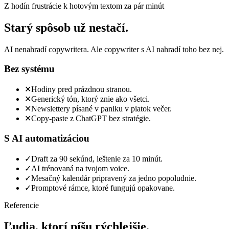
Z hodín frustrácie k hotovým textom za pár minút
Starý spôsob už nestačí.
AI nenahradí copywritera. Ale copywriter s AI nahradí toho bez nej.
Bez systému
✕
Hodiny pred prázdnou stranou.
✕
Generický tón, ktorý znie ako všetci.
✕
Newslettery písané v paniku v piatok večer.
✕
Copy-paste z ChatGPT bez stratégie.
S AI automatizáciou
✓
Draft za 90 sekúnd, leštenie za 10 minút.
✓
AI trénovaná na tvojom voice.
✓
Mesačný kalendár pripravený za jedno popoludnie.
✓
Promptové rámce, ktoré fungujú opakovane.
Referencie
Ľudia, ktorí píšu rýchlejšie.