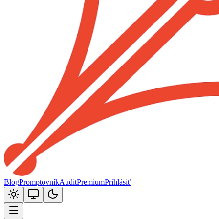
Blog
Promptovník
Audit
Premium
Prihlásiť