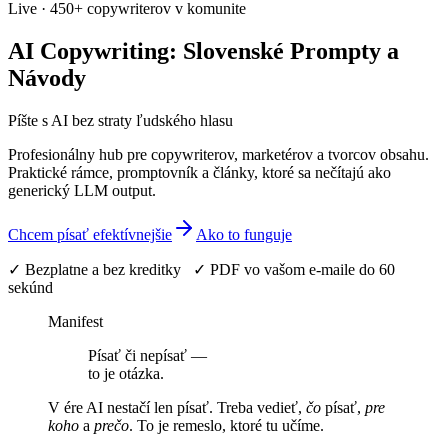
Live · 450+ copywriterov v komunite
AI Copywriting: Slovenské Prompty a
Návody
Píšte s AI bez straty ľudského hlasu
Profesionálny hub pre copywriterov, marketérov a tvorcov obsahu.
Praktické rámce, promptovník a články, ktoré sa nečítajú ako
generický LLM output.
Chcem písať efektívnejšie
Ako to funguje
✓ Bezplatne a bez kreditky ✓ PDF vo vašom e-maile do 60
sekúnd
Manifest
Písať či nepísať —
to je otázka.
V ére AI nestačí len písať. Treba vedieť,
čo
písať,
pre
koho
a
prečo
. To je remeslo, ktoré tu učíme.