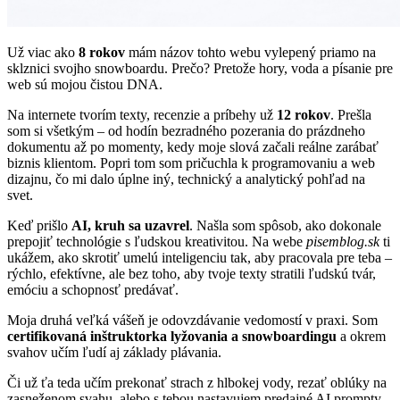
Už viac ako
8 rokov
mám názov tohto webu vylepený priamo na
sklznici svojho snowboardu. Prečo? Pretože hory, voda a písanie pre
web sú mojou čistou DNA.
Na internete tvorím texty, recenzie a príbehy už
12 rokov
. Prešla
som si všetkým – od hodín bezradného pozerania do prázdneho
dokumentu až po momenty, kedy moje slová začali reálne zarábať
biznis klientom. Popri tom som pričuchla k programovaniu a web
dizajnu, čo mi dalo úplne iný, technický a analytický pohľad na
svet.
Keď prišlo
AI, kruh sa uzavrel
. Našla som spôsob, ako dokonale
prepojiť technológie s ľudskou kreativitou. Na webe
pisemblog.sk
ti
ukážem, ako skrotiť umelú inteligenciu tak, aby pracovala pre teba –
rýchlo, efektívne, ale bez toho, aby tvoje texty stratili ľudskú tvár,
emóciu a schopnosť predávať.
Moja druhá veľká vášeň je odovzdávanie vedomostí v praxi. Som
certifikovaná inštruktorka lyžovania a snowboardingu
a okrem
svahov učím ľudí aj základy plávania.
Či už ťa teda učím prekonať strach z hlbokej vody, rezať oblúky na
zasneženom svahu, alebo s tebou nastavujem predajné AI prompty,