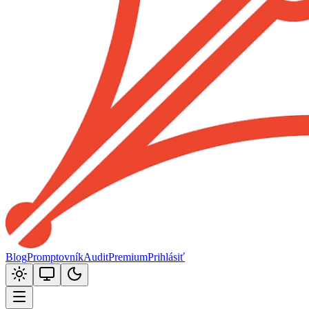
Blog
Promptovník
Audit
Premium
Prihlásiť