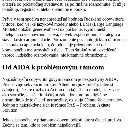
čitateľa od počiatočnej zvedavosti až po finálne rozhodnutie, či už je
to nákup, registrácia, alebo stiahnutie e-booku.
Práve v tom spočíva nenahraditeľná hodnota ľudského copywritera
v dobe, keď veľké jazykové modely alebo LLMs (Large Language
Models) dokážu generovať text na počkanie. Kým umelá
inteligencia vie navrhnúť slová, človek-expert definuje stratégiu a
stavia kostru argumentácie. Porozumenie psychologickým rámcom a
ich správna aplikácia je to, čo oddeľuje priemerný text od
konverzného majstrovského diela. Tieto štruktúry sú osvedčené
vzorce ľudského rozhodovania, nie kreatívne obmedzenia.
Od AIDA k problémovým rámcom
Najznámejším copywritingovým rámcom je bezpochyby AIDA.
Predstavuje sekvenciu krokov: Attention (pozornosť), Interest
(záujem), Desire (túžba) a Action (akcia). Tento model, starý viac
ako storočie, je stále funkčným základom, no pre digitálne
prostredie, kde je čitateľ netrpezlivý, existujú účinnejšie alternatívy.
Jednou z najefektívnejších je rámec PAS – Problem, Agitate,
Solution.
Jeho sila spočíva v priamom oslovení bolesti, ktorú čitateľ prežíva.
Začína sa tam, kde je problém najpálčivejší.