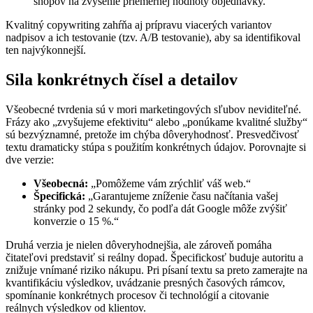
shopov na zvýšenie priemernej hodnoty objednávky.“
Kvalitný copywriting zahŕňa aj prípravu viacerých variantov
nadpisov a ich testovanie (tzv. A/B testovanie), aby sa identifikoval
ten najvýkonnejší.
Sila konkrétnych čísel a detailov
Všeobecné tvrdenia sú v mori marketingových sľubov neviditeľné.
Frázy ako „zvyšujeme efektivitu“ alebo „ponúkame kvalitné služby“
sú bezvýznamné, pretože im chýba dôveryhodnosť. Presvedčivosť
textu dramaticky stúpa s použitím konkrétnych údajov. Porovnajte si
dve verzie:
Všeobecná:
„Pomôžeme vám zrýchliť váš web.“
Špecifická:
„Garantujeme zníženie času načítania vašej
stránky pod 2 sekundy, čo podľa dát Google môže zvýšiť
konverzie o 15 %.“
Druhá verzia je nielen dôveryhodnejšia, ale zároveň pomáha
čitateľovi predstaviť si reálny dopad. Špecifickosť buduje autoritu a
znižuje vnímané riziko nákupu. Pri písaní textu sa preto zamerajte na
kvantifikáciu výsledkov, uvádzanie presných časových rámcov,
spomínanie konkrétnych procesov či technológií a citovanie
reálnych výsledkov od klientov.