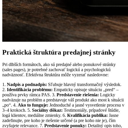
Praktická štruktúra predajnej stránky
Pri dlhších formátoch, ako sú predajné alebo ponukové stránky
(sales pages), je potrebné zachovať logickú a psychologickú
nadväznosť. Efektívna štruktúra môže vyzerať nasledovne:
1.
Nadpis a podnadpis:
Sľubuje hlavný transformačný výsledok.
2.
Identifikácia problému:
Empaticky opisuje situáciu „pred“ –
používa prvky rámca PAS. 3.
Predstavenie riešenia:
Logicky
nadväzuje na problém a predstavuje váš produkt ako most k situácii
„po“. 4.
Ako to funguje:
Jednoduché a jasné vysvetlenie procesu v
3–4 krokoch. 5.
Sociálny dôkaz:
Testimoniály, prípadové štúdie,
logá klientov, mediálne zmienky. 6.
Kvalifikácia publika:
Jasne
zadefinujte, pre koho je riešenie určené (a pre koho nie je), čím
zvyšujete relevance. 7.
Predstavenie ponuky:
Detailný opis toho,