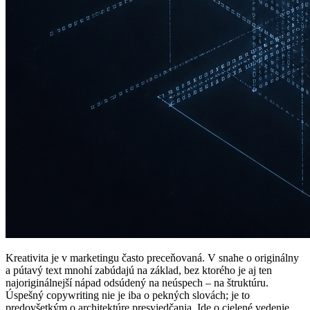
Kreativita je v marketingu často preceňovaná. V snahe o originálny
a pútavý text mnohí zabúdajú na základ, bez ktorého je aj ten
najoriginálnejší nápad odsúdený na neúspech – na štruktúru.
Úspešný copywriting nie je iba o pekných slovách; je to
predovšetkým o architektúre presviedčania. Ide o cielené vedenie