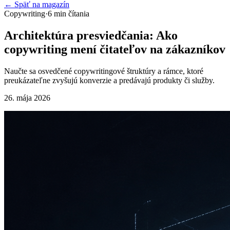
← Späť na magazín
Copywriting
·
6
min čítania
Architektúra presviedčania: Ako
copywriting mení čitateľov na zákazníkov
Naučte sa osvedčené copywritingové štruktúry a rámce, ktoré
preukázateľne zvyšujú konverzie a predávajú produkty či služby.
26. mája 2026