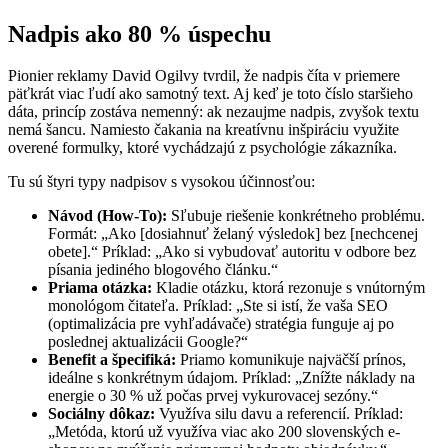
Nadpis ako 80 % úspechu
Pionier reklamy David Ogilvy tvrdil, že nadpis číta v priemere
päťkrát viac ľudí ako samotný text. Aj keď je toto číslo staršieho
dáta, princíp zostáva nemenný: ak nezaujme nadpis, zvyšok textu
nemá šancu. Namiesto čakania na kreatívnu inšpiráciu využite
overené formulky, ktoré vychádzajú z psychológie zákazníka.
Tu sú štyri typy nadpisov s vysokou účinnosťou:
Návod (How-To):
Sľubuje riešenie konkrétneho problému.
Formát: „Ako [dosiahnuť želaný výsledok] bez [nechcenej
obete].“ Príklad: „Ako si vybudovať autoritu v odbore bez
písania jediného blogového článku.“
Priama otázka:
Kladie otázku, ktorá rezonuje s vnútorným
monológom čitateľa. Príklad: „Ste si istí, že vaša SEO
(optimalizácia pre vyhľadávače) stratégia funguje aj po
poslednej aktualizácii Google?“
Benefit a špecifiká:
Priamo komunikuje najväčší prínos,
ideálne s konkrétnym údajom. Príklad: „Znížte náklady na
energie o 30 % už počas prvej vykurovacej sezóny.“
Sociálny dôkaz:
Využíva silu davu a referencií. Príklad:
„Metóda, ktorú už využíva viac ako 200 slovenských e-