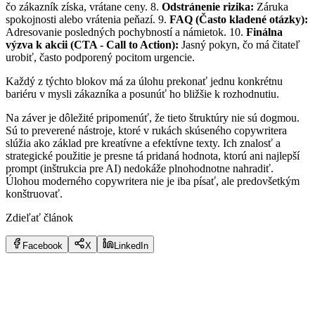
čo zákazník získa, vrátane ceny. 8.
Odstránenie rizika:
Záruka
spokojnosti alebo vrátenia peňazí. 9.
FAQ (Často kladené otázky):
Adresovanie posledných pochybností a námietok. 10.
Finálna
výzva k akcii (CTA - Call to Action):
Jasný pokyn, čo má čitateľ
urobiť, často podporený pocitom urgencie.
Každý z týchto blokov má za úlohu prekonať jednu konkrétnu
bariéru v mysli zákazníka a posunúť ho bližšie k rozhodnutiu.
Na záver je dôležité pripomenúť, že tieto štruktúry nie sú dogmou.
Sú to preverené nástroje, ktoré v rukách skúseného copywritera
slúžia ako základ pre kreatívne a efektívne texty. Ich znalosť a
strategické použitie je presne tá pridaná hodnota, ktorú ani najlepší
prompt (inštrukcia pre AI) nedokáže plnohodnotne nahradiť.
Úlohou moderného copywritera nie je iba písať, ale predovšetkým
konštruovať.
Zdieľať článok
Facebook
X
LinkedIn