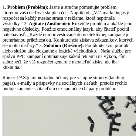
1.
Problem (Problém):
Jasne a stručne pomenujte problém,
ktorému vaša cieľová skupina čelí. Napríklad: „Váš marketingový
rozpočet sa každý mesiac stráca v reklame, ktorá neprináša
výsledky.“ 2.
Agitate (Zosilnenie):
Rozviňte problém a ukážte jeho
negatívne dôsledky. Použite emocionálny jazyk, aby čitateľ pocítil
naliehavosť. „Každé euro investované do neefektívnej kampane je
premrhanou príležitosťou. Konkurencia získava zákazníkov, ktorých
ste mohli mať vy.“ 3.
Solution (Riešenie):
Ponúknite svoj produkt
alebo službu ako elegantné a logické východisko. „Naša služba pre
správu PPC kampaní optimalizuje každú reklamu na výkon, čím
zabezpečí, že váš rozpočet generuje merateľné zisky, nie iba
kliknutia.“
Rámec PAS je mimoriadne účinný pre vstupné stránky (landing
pages), e-maily a príspevky na sociálnych sieťach, pretože rýchlo
buduje spojenie s čitateľom cez spoločne chápaný problém.